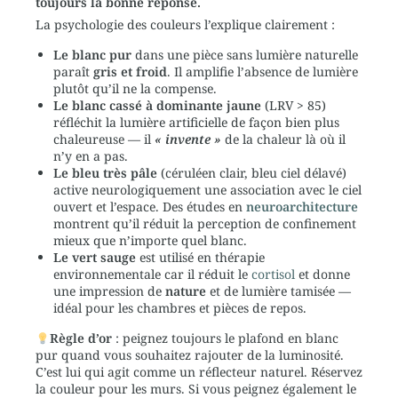
toujours la bonne réponse.
La psychologie des couleurs l’explique clairement :
Le blanc pur
dans une pièce sans lumière naturelle
paraît
gris et froid
. Il amplifie l’absence de lumière
plutôt qu’il ne la compense.
Le blanc cassé à dominante jaune
(LRV > 85)
réfléchit la lumière artificielle de façon bien plus
chaleureuse — il
« invente »
de la chaleur là où il
n’y en a pas.
Le bleu très pâle
(céruléen clair, bleu ciel délavé)
active neurologiquement une association avec le ciel
ouvert et l’espace. Des études en
neuroarchitecture
montrent qu’il réduit la perception de confinement
mieux que n’importe quel blanc.
Le vert sauge
est utilisé en thérapie
environnementale car il réduit le
cortisol
et donne
une impression de
nature
et de lumière tamisée —
idéal pour les chambres et pièces de repos.
Règle d’or
: peignez toujours le plafond en blanc
pur quand vous souhaitez rajouter de la luminosité.
C’est lui qui agit comme un réflecteur naturel. Réservez
la couleur pour les murs. Si vous peignez également le