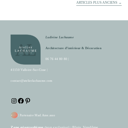
ARTICLES PLUS ANCIENS
→
Ludivine Lachaume
Architecture d’intérieur & Décoration
06 76 44 80 80 |
41150 Valloire-Sur-Cisse |
contact@atelierlachaume.com
Instagram
Facebook
Pinterest
|
Partenaire Mad.Ame.asso
Zone géographique
(
non exclusive)
:
Blois, Vendôme,