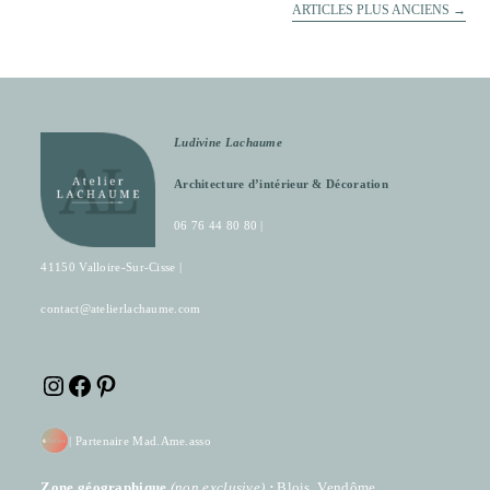
ARTICLES PLUS ANCIENS
→
Ludivine Lachaume
Architecture d’intérieur & Décoration
06 76 44 80 80 |
41150 Valloire-Sur-Cisse |
contact@atelierlachaume.com
Instagram
Facebook
Pinterest
|
Partenaire Mad.Ame.asso
Zone géographique
(
non exclusive)
:
Blois, Vendôme,