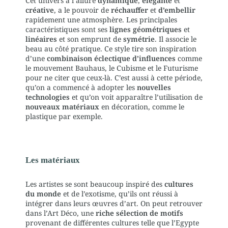
Cet univers à l’allure
dynamique
,
élégante
et
créative
, a le pouvoir de
réchauffer
et
d’embellir
rapidement une atmosphère. Les principales
caractéristiques sont ses
lignes géométriques
et
linéaires
et son emprunt de
symétrie
. Il associe le
beau au côté pratique. Ce style tire son inspiration
d’une
combinaison éclectique d’influences
comme
le mouvement Bauhaus, le Cubisme et le Futurisme
pour ne citer que ceux-là. C’est aussi à cette période,
qu’on a commencé à adopter les
nouvelles
technologies
et qu’on voit apparaître l’utilisation de
nouveaux matériaux
en décoration, comme le
plastique par exemple.
Les matériaux
Les artistes se sont beaucoup inspiré des
cultures
du monde
et de l’exotisme, qu’ils ont réussi à
intégrer dans leurs œuvres d’art. On peut retrouver
dans l’Art Déco, une
riche sélection de motifs
provenant de différentes cultures telle que l’Egypte