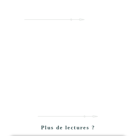
Contact
Venez me parler de votre projet !
Cliquer ici
Plus de lectures ?