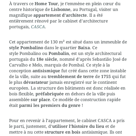
À travers ce
Home Tour
, je t’emmène en plein cœur du
centre historique de
Lisbonne
, au Portugal, visiter un
magnifique
appartement d’architecte
. Il a été
entièrement rénové par le cabinet d’architecture
portugais,
CASCA
.
Cet appartement de 130 m² est situé dans un immeuble de
style Pombalino
dans le quartier
Baixa
. Ce
style Pombalino ou
Pombalin
, est un style architectural
portugais du
18e siècle
, nommé d’après Sebastião José de
Carvalho e Melo, marquis de Pombal. Ce style à la
conception
antisismique
fut créé dans cette zone instable
de la ville, suite au
tremblement de terre
de
1755
qui fut
le plus
dévastateur
jamais enregistré sur le continent
européen. La structure des bâtiments est donc réalisée en
bois flexible,
préfabriquée
en dehors de la ville puis
assemblée
sur place
. Ce modèle de construction rapide
était
parmi les premiers du genre
!
Pour en revenir à l’appartement, le cabinet CASCA a pris
le parti, justement, d’
utiliser l’histoire du lieu
et de
mettre à nu cette
structure en bois
antisismique. Ils ont