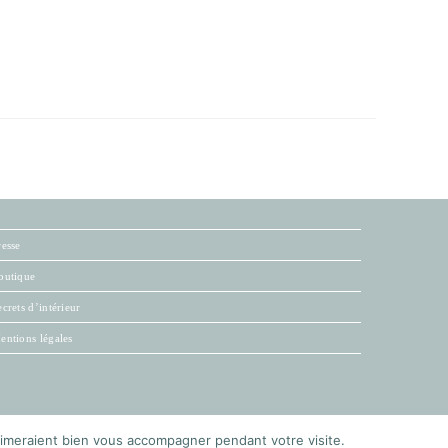
resse
outique
ecrets d’intérieur
entions légales
s aimeraient bien vous accompagner pendant votre visite.