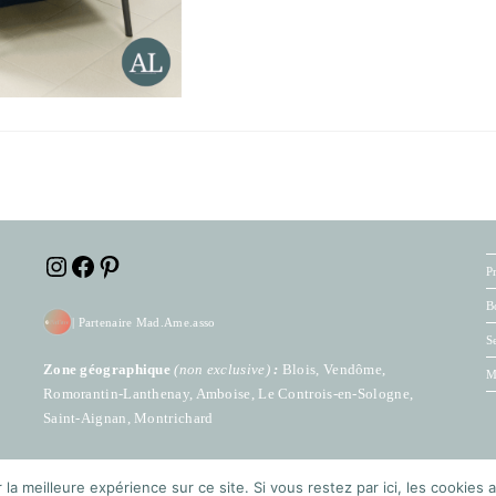
Instagram
Facebook
Pinterest
P
B
|
Partenaire Mad.Ame.asso
S
Zone géographique
(
non exclusive)
:
Blois, Vendôme,
M
Romorantin-Lanthenay, Amboise, Le Controis-en-Sologne,
Saint-Aignan, Montrichard
 la meilleure expérience sur ce site. Si vous restez par ici, les cookie