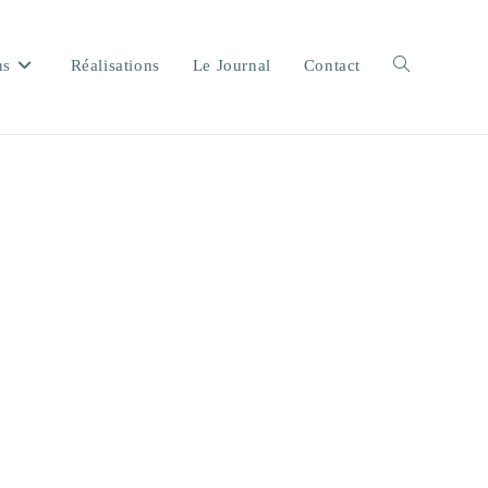
ns
Réalisations
Le Journal
Contact
Toggle
website
search