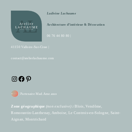
Ludivine Lachaume
Architecture d’intérieur & Décoration
06 76 44 80 80 |
41150 Valloire-Sur-Cisse |
contact@atelierlachaume.com
Instagram
Facebook
Pinterest
|
Partenaire Mad.Ame.asso
Zone géographique
(
non exclusive)
:
Blois, Vendôme,
Romorantin-Lanthenay, Amboise, Le Controis-en-Sologne, Saint-
Aignan, Montrichard