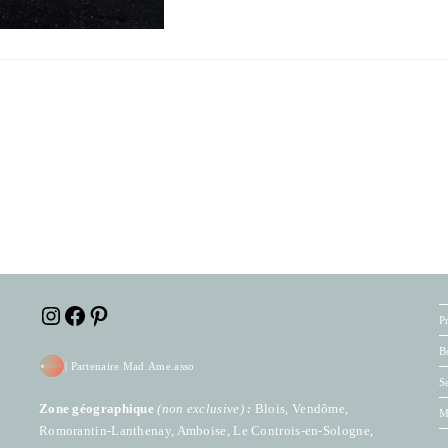
Instagram
Facebook
Pinterest
P
B
|
Partenaire Mad.Ame.asso
S
Zone géographique
(
non exclusive)
:
Blois, Vendôme,
M
Romorantin-Lanthenay, Amboise, Le Controis-en-Sologne,