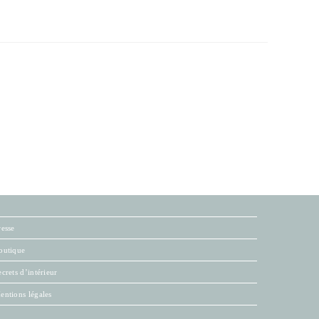
resse
outique
ecrets d’intérieur
entions légales