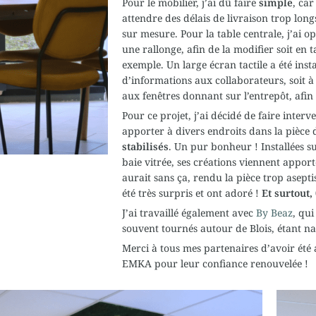
Pour le mobilier, j’ai dû faire
simple
, ca
attendre des délais de
livraison trop long
sur mesure. Pour la table centrale, j’ai 
une rallonge, afin de la modifier soit en 
exemple. Un large écran tactile a été instal
d’informations aux collaborateurs, soit à d
aux fenêtres donnant sur l’entrepôt, afin
Pour ce projet, j’ai décidé de faire interv
apporter à divers endroits dans la pièce 
stabilisés
. Un pur bonheur ! Installées s
baie vitrée, ses créations viennent apport
aurait sans ça, rendu la pièce trop asept
été très surpris et ont adoré !
Et surtout,
J’ai travaillé également avec
By
Beaz
, qui
souvent tournés autour de
Blois
, étant na
Merci à tous mes partenaires d’avoir été a
EMKA pour leur confiance renouvelée !