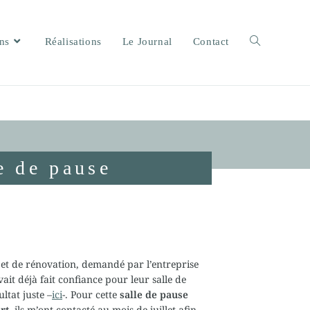
ons
Réalisations
Le Journal
Contact
e de pause
 et de rénovation, demandé par l’entreprise
ait déjà fait confiance pour leur salle de
ltat juste –
ici
-. Pour cette
salle de pause
rt
, ils m’ont contacté au mois de juillet afin