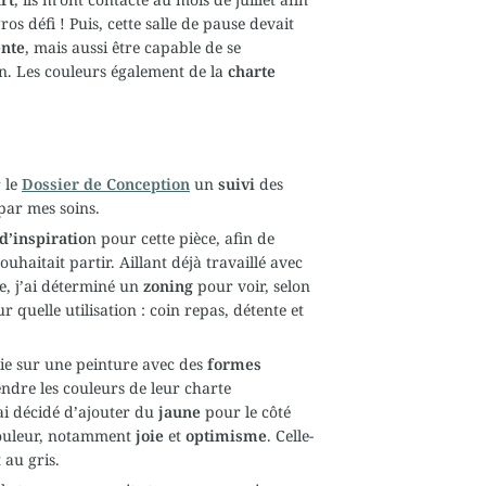
ros défi ! Puis, cette salle de pause devait
ente
, mais aussi être capable de se
n. Les couleurs également de la
charte
 le
Dossier de Conception
un
suivi
des
par mes soins.
d’inspiratio
n pour cette pièce, afin de
uhaitait partir. Aillant déjà travaillé avec
te, j’ai déterminé un
zoning
pour
voir, selon
r quelle utilisation : coin repas, détente et
tie sur une peinture avec
des
formes
ndre les couleurs de leur charte
ai décidé d’ajouter du
jaune
pour le côté
couleur, notamment
joie
et
optimisme
. Celle-
 au gris.