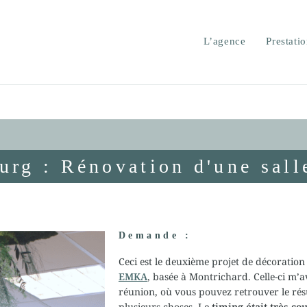
L’agence
Prestati
rg : Rénovation d'une sall
Demande :
Ceci est le deuxième projet de décoration
EMKA
,
basée à Montrichard. Celle-ci m’av
réunion, où vous pouvez retrouver le résu
plusieurs choses. Le
timing était très cou