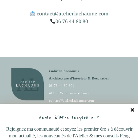
contact@atelierlachaume.com
06 76 44 80 80
Ludivine Lachaume
Architecture d’intérieur & Décoration
06 76 44 80 80 |
41150 Valloire-Sur-Cisse |
contact@atelierlachaume.com
Envie d'être inspiré·e ?
Rejoignez ma communauté et soyez les premier·ère·s à découvrir
Partenaire Mad.Ame.asso
mon actualité, les nouveautés de l'Atelier & mes conseils Feng
|